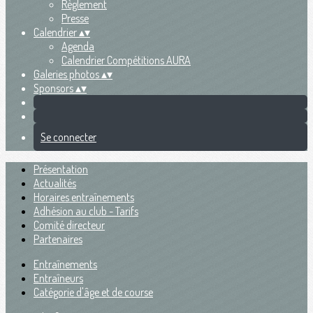
Règlement
Presse
Calendrier
▴
▾
Agenda
Calendrier Compétitions AURA
Galeries photos
▴
▾
Sponsors
▴
▾
Se connecter
Présentation
Actualités
Horaires entraînements
Adhésion au club - Tarifs
Comité directeur
Partenaires
Entraînements
Entraîneurs
Catégorie d'âge et de course