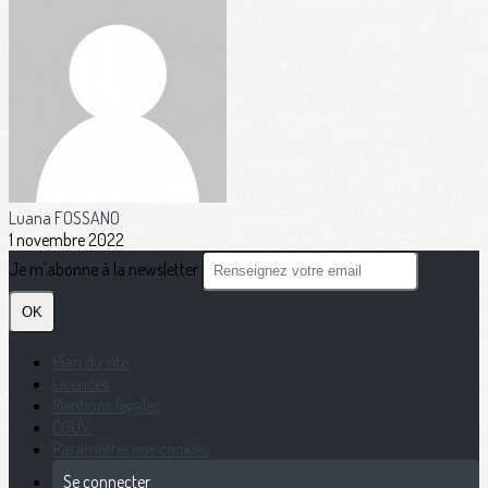
Luana FOSSANO
1 novembre 2022
Je m'abonne à la newsletter
OK
Plan du site
Licences
Mentions légales
CGUV
Paramétrer vos cookies
Se connecter