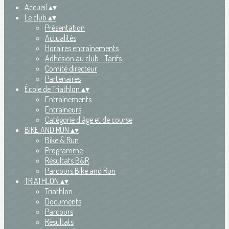
Accueil
▴
▾
Le club
▴
▾
Présentation
Actualités
Horaires entraînements
Adhésion au club - Tarifs
Comité directeur
Partenaires
École de Triathlon
▴
▾
Entraînements
Entraîneurs
Catégorie d'âge et de course
BIKE AND RUN
▴
▾
Bike & Run
Programme
Résultats B&R
Parcours Bike and Run
TRIATHLON
▴
▾
Triathlon
Documents
Parcours
Résultats