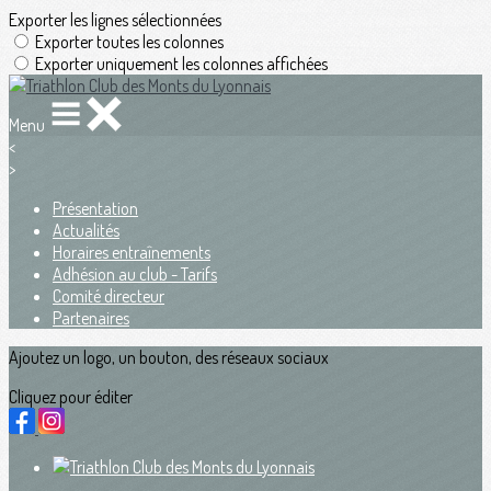
Exporter les lignes sélectionnées
Exporter toutes les colonnes
Exporter uniquement les colonnes affichées
Menu
<
>
Présentation
Actualités
Horaires entraînements
Adhésion au club - Tarifs
Comité directeur
Partenaires
Ajoutez un logo, un bouton, des réseaux sociaux
Cliquez pour éditer