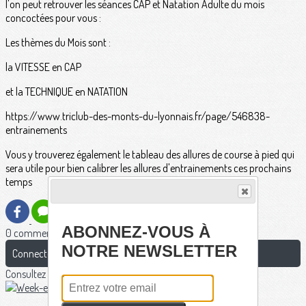
l'on peut retrouver les séances CAP et Natation Adulte du mois
concoctées pour vous :
Les thèmes du Mois sont :
la VITESSE en CAP
et la TECHNIQUE en NATATION
https://www.triclub-des-monts-du-lyonnais.fr/page/546838-
entrainements
Vous y trouverez également le tableau des allures de course à pied qui
sera utile pour bien calibrer les allures d'entrainements ces prochains
temps
ABONNEZ-VOUS À
0 commentaire(s)
NOTRE NEWSLETTER
Connectez-vous pour laisser un commentaire
Consultez également