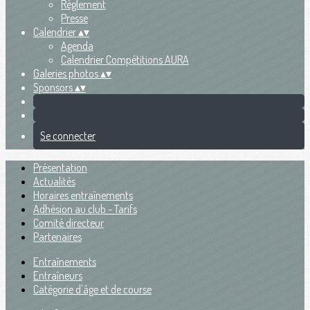
Règlement
Presse
Calendrier
▴
▾
Agenda
Calendrier Compétitions AURA
Galeries photos
▴
▾
Sponsors
▴
▾
Se connecter
Présentation
Actualités
Horaires entraînements
Adhésion au club - Tarifs
Comité directeur
Partenaires
Entraînements
Entraîneurs
Catégorie d'âge et de course