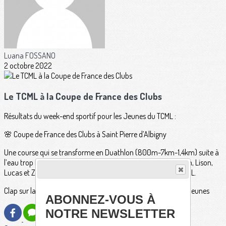
Luana FOSSANO
2 octobre 2022
Le TCML à la Coupe de France des Clubs
Résultats du week-end sportif pour les Jeunes du TCML :
🌸 Coupe de France des Clubs à Saint Pierre d’Albigny
Une course qui se transforme en Duathlon (800m-7km-1,4km) suite à
l’eau trop froide. Une 19ème pour l’équipe composée de Noah, Lison,
Lucas et Zoé. Full plaisir et expérience pour nos jeunes du TCML.
Clap sur la Saison 2022, place à la saison hivernale pour nos jeunes
ABONNEZ-VOUS À
NOTRE NEWSLETTER