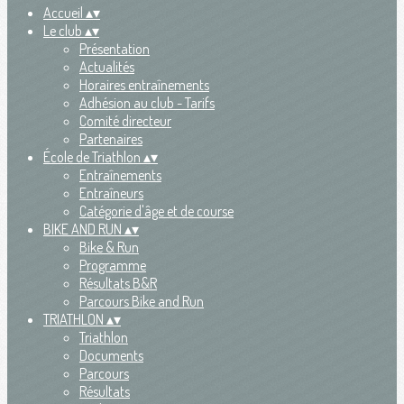
Accueil
▴
▾
Le club
▴
▾
Présentation
Actualités
Horaires entraînements
Adhésion au club - Tarifs
Comité directeur
Partenaires
École de Triathlon
▴
▾
Entraînements
Entraîneurs
Catégorie d'âge et de course
BIKE AND RUN
▴
▾
Bike & Run
Programme
Résultats B&R
Parcours Bike and Run
TRIATHLON
▴
▾
Triathlon
Documents
Parcours
Résultats